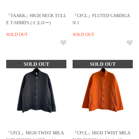
『TAAKK』HIGH NECK TULL
『CFCL』FLUTED CARDIGA
E T-SHIRTS (イエロー)
N 1
SOLD OUT
SOLD OUT
『CFCL』HIGH TWIST MILA
『CFCL』HIGH TWIST MILA