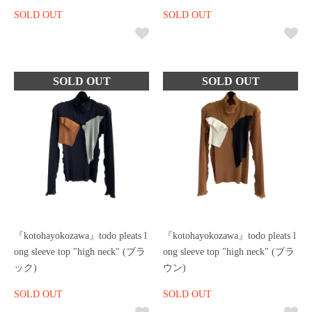
SOLD OUT
SOLD OUT
『kotohayokozawa』todo pleats l
『kotohayokozawa』todo pleats l
ong sleeve top "high neck" (ブラ
ong sleeve top "high neck" (ブラ
ック)
ウン)
SOLD OUT
SOLD OUT