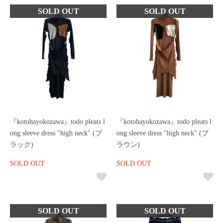
『kotohayokozawa』todo pleats l
『kotohayokozawa』todo pleats l
ong sleeve dress "high neck" (ブ
ong sleeve dress "high neck" (ブ
ラック)
ラウン)
SOLD OUT
SOLD OUT