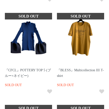
『CFCL』POTTERY TOP 5 (ブ
『BLESS』Multicollection III T-
ルー×ネイビー)
shirt
SOLD OUT
SOLD OUT