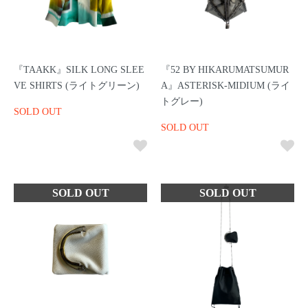
『TAAKK』SILK LONG SLEE
『52 BY HIKARUMATSUMUR
VE SHIRTS (ライトグリーン)
A』ASTERISK-MIDIUM (ライ
トグレー)
SOLD OUT
SOLD OUT