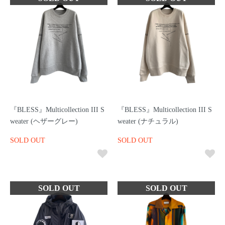
『BLESS』Multicollection III S
『BLESS』Multicollection III S
weater (ヘザーグレー)
weater (ナチュラル)
SOLD OUT
SOLD OUT