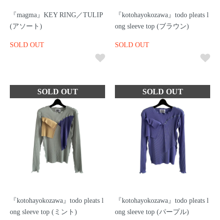
『magma』KEY RING／TULIP
『kotohayokozawa』todo pleats l
(アソート)
ong sleeve top (ブラウン)
SOLD OUT
SOLD OUT
『kotohayokozawa』todo pleats l
『kotohayokozawa』todo pleats l
ong sleeve top (ミント)
ong sleeve top (パープル)