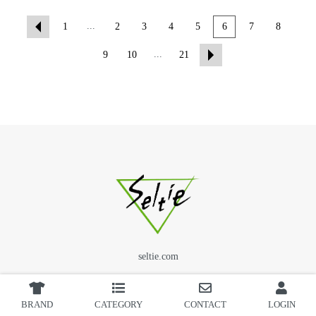
...
1
2
3
4
5
6
7
8
...
9
10
21
seltie.com
BRAND
CATEGORY
CONTACT
LOGIN