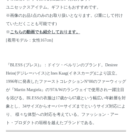
ユニセックスアイテム。ギフトにもおすすめです。
※画像のお品1点のみのお取り扱いとなります。(2重にして付け
ていただくことも可能です)
※
こちら
の動画でも紹介しております。
[着用モデル：女性167cm]
『BLESS (ブレス)』：ドイツ・ベルリンのブランド。Desiree
Heiss(デジレーハイス)とInes Kaag(イネスカーグ)により設立。
1996年に発表したファーストコレクションN°00のファーウィッグ
が『Martin Margiela』の'97A/Wのランウェイで使用され一躍注目
を浴びる。BLESSの衣服は17歳から67歳という幅広い年齢層を対
象とし、34サイズからオーバーサイズまでというサイズ対応によ
り、 様々な体型への対応を考えている。ファッション・アー
ト・プロダクトの垣根を越えたブランドである。