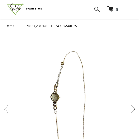
0
ホーム
UNISEX／MENS
ACCESSORIES