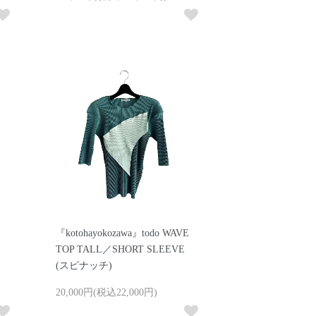
『kotohayokozawa』todo WAVE
TOP TALL／SHORT SLEEVE
(スピナッチ)
20,000円(税込22,000円)