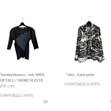
kotohayokozawa』todo WAVE
『ohta』icarus jacket
TOP TALL／SHORT SLEEVE
54,000円(税込59,400円)
(ブラック)
0,000円(税込22,000円)