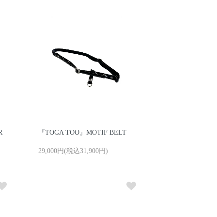
R
『TOGA TOO』MOTIF BELT
29,000円(税込31,900円)