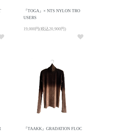
T
『TOGA』× NTS NYLON TRO
USERS
19,000円(税込20,900円)
R
『TAAKK』GRADATION FLOC