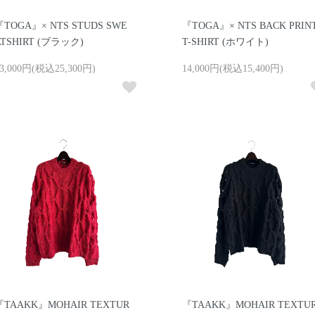
『TOGA』× NTS STUDS SWE
『TOGA』× NTS BACK PRIN
ATSHIRT (ブラック)
T-SHIRT (ホワイト)
3,000円(税込25,300円)
14,000円(税込15,400円)
『TAAKK』MOHAIR TEXTUR
『TAAKK』MOHAIR TEXTU