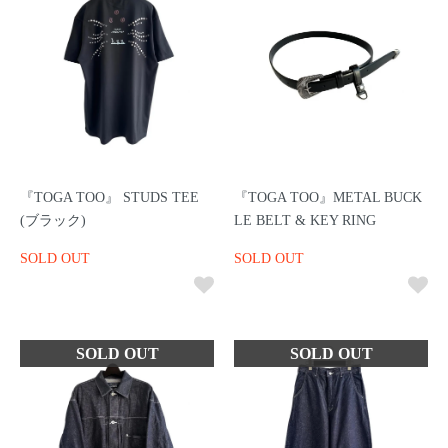
『TOGA TOO』 STUDS TEE
『TOGA TOO』METAL BUCK
(ブラック)
LE BELT & KEY RING
SOLD OUT
SOLD OUT