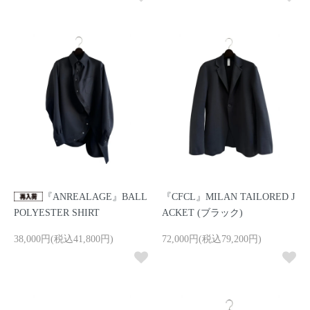
『ANREALAGE』BALL
『CFCL』MILAN TAILORED J
POLYESTER SHIRT
ACKET (ブラック)
38,000円(税込41,800円)
72,000円(税込79,200円)