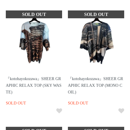
『kotohayokozawa』SHEER GR
『kotohayokozawa』SHEER GR
APHIC RELAX TOP (SKY WAS
APHIC RELAX TOP (MONO C
TE)
OIL)
SOLD OUT
SOLD OUT