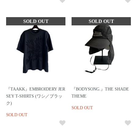
『TAAKK』EMBROIDERY JER
『BODYSONG.』THE SHADE
SEY T-SHIRTS (ワシ／ブラッ
THEME
ク)
SOLD OUT
SOLD OUT