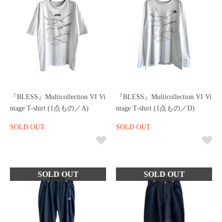
『BLESS』Multicollection VI Vi
『BLESS』Multicollection VI Vi
ntage T-shirt (1点もの／A)
ntage T-shirt (1点もの／D)
SOLD OUT
SOLD OUT