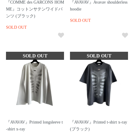
『COMME des GARCONS HOM
『AVAVAV』Avavav shoulderless
ME』コットンサテンワイドパ
hoodie
ンツ (ブラック)
SOLD OUT
SOLD OUT
『AVAVAV』Printed longsleeve t
『AVAVAV』Printed t-shirt x-ray
-shirt x-ray
(ブラック)