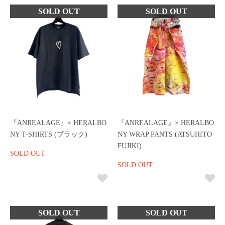
『ANREALAGE』× HERALBO
『ANREALAGE』× HERALBO
NY T-SHIRTS (ブラック)
NY WRAP PANTS (ATSUHITO
FUJIKI)
SOLD OUT
SOLD OUT