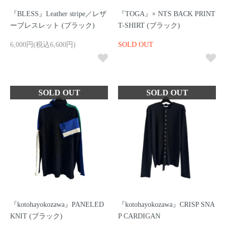
『BLESS』Leather stripe／レザ
『TOGA』× NTS BACK PRINT
ーブレスレット (ブラック)
T-SHIRT (ブラック)
6,000円(税込6,600円)
SOLD OUT
『kotohayokozawa』PANELED
『kotohayokozawa』CRISP SNA
KNIT (ブラック)
P CARDIGAN