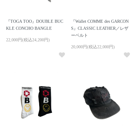
『TOGA TOO』DOUBLE BUC
『Wallet COMME des GARCON
KLE CONCHO BANGLE
S』CLASSIC LEATHER／レザ
ーベルト
22,000円(税込24,200円)
20,000円(税込22,000円)