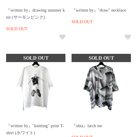
『written by』drawing summer k
『written by』"draw" necklace
nit (サーモンピンク)
SOLD OUT
SOLD OUT
『written by』"knitting" print T-
『ohta』larch tee
shirt (ホワイト)