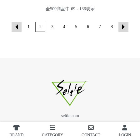
全
509
商品中
69 - 136
表示
1
2
3
4
5
6
7
8
seltie.com
BRAND
CATEGORY
CONTACT
LOGIN