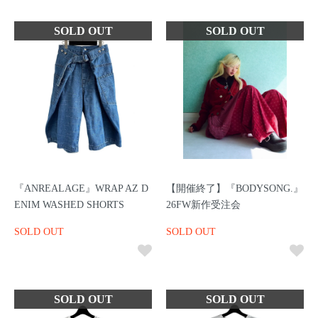
『ANREALAGE』WRAP AZ D
【開催終了】『BODYSONG.』
ENIM WASHED SHORTS
26FW新作受注会
SOLD OUT
SOLD OUT