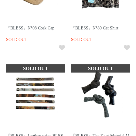
『BLESS』N°08 Cork Cap
『BLESS』N°80 Cat Shirt
SOLD OUT
SOLD OUT
『BLESS』Leather stripe BLES
『BLESS』The Knot Material M