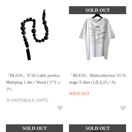
『BLESS』N°26 Cable jewelry
『BLESS』Multicollection VI Vi
Multiplug 1.4m／Wood (ブラッ
ntage T-shirt (1点もの／A)
ク)
SOLD OUT
39,000円(税込42,900円)