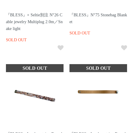
『BLESS』× Seltie別注 N°26 C
『BLESS』N°75 Stonebag Blank
able jewelry Multiplug 2.0m／Sn
et
ake light
SOLD OUT
SOLD OUT