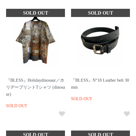
『BLESS』Holidaydinosaur／ホ
『BLESS』N°18 Leather belt 30
リデープリントTシャツ (dinosa
mm
ur)
SOLD OUT
SOLD OUT