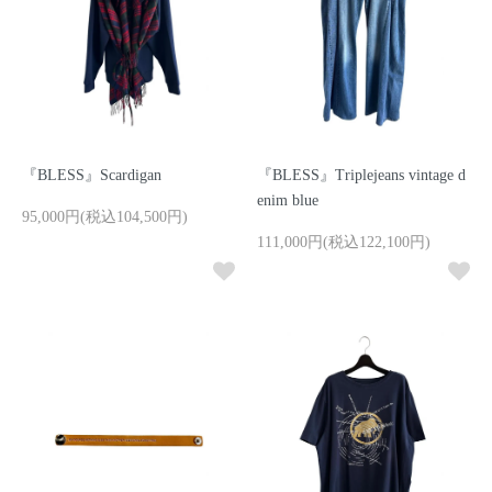
『BLESS』Scardigan
『BLESS』Triplejeans vintage d
enim blue
95,000円(税込104,500円)
111,000円(税込122,100円)