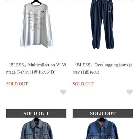
『BLESS』Multicollection VI Vi
『BLESS』Over jogging jeans je
ntage T-shirt (1点もの／D)
rsey (1点もの)
SOLD OUT
SOLD OUT