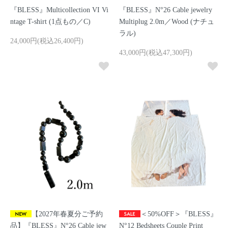
『BLESS』Multicollection VI Vi
『BLESS』N°26 Cable jewelry
ntage T-shirt (1点もの／C)
Multiplug 2.0m／Wood (ナチュ
ラル)
24,000円(税込26,400円)
43,000円(税込47,300円)
【2027年春夏分ご予約
＜50%OFF＞『BLESS』
品】『BLESS』N°26 Cable jew
N°12 Bedsheets Couple Print