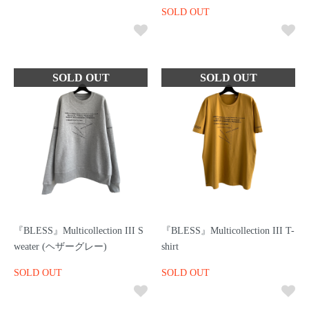
SOLD OUT
『BLESS』Multicollection III S
『BLESS』Multicollection III T-
weater (ヘザーグレー)
shirt
SOLD OUT
SOLD OUT