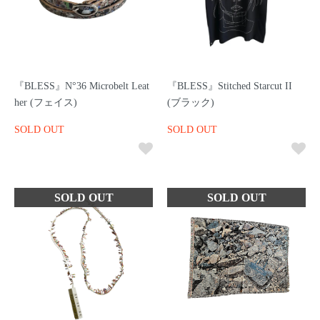
『BLESS』N°36 Microbelt Leat
『BLESS』Stitched Starcut II
her (フェイス)
(ブラック)
SOLD OUT
SOLD OUT