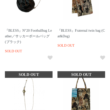
『BLESS』N°20 Footballbag Le
『BLESS』Fraternal twin bag (C
ather／サッカーボールバッグ
at&Dog)
(ブラック)
SOLD OUT
SOLD OUT