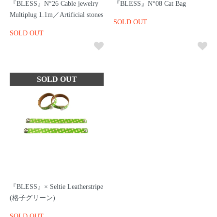
『BLESS』N°26 Cable jewelry
『BLESS』N°08 Cat Bag
Multiplug 1.1m／Artificial stones
SOLD OUT
SOLD OUT
『BLESS』× Seltie Leatherstripe
(格子グリーン)
SOLD OUT