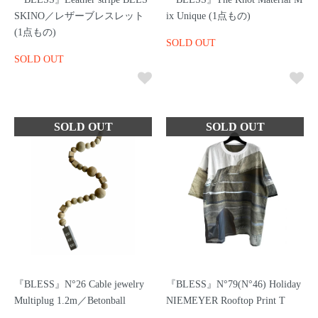
SKINO／レザーブレスレット
ix Unique (1点もの)
(1点もの)
SOLD OUT
SOLD OUT
『BLESS』N°26 Cable jewelry
『BLESS』N°79(N°46) Holiday
Multiplug 1.2m／Betonball
NIEMEYER Rooftop Print T