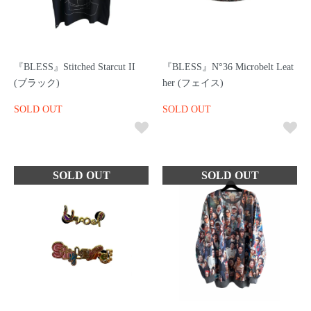
『BLESS』Stitched Starcut II
『BLESS』N°36 Microbelt Leat
(ブラック)
her (フェイス)
SOLD OUT
SOLD OUT