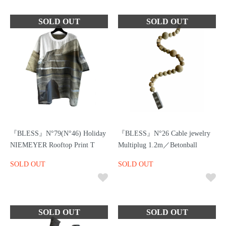
『BLESS』N°79(N°46) Holiday
『BLESS』N°26 Cable jewelry
NIEMEYER Rooftop Print T
Multiplug 1.2m／Betonball
SOLD OUT
SOLD OUT