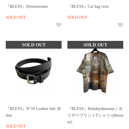
『BLESS』Downsweater
『BLESS』Cat bag twin
SOLD OUT
SOLD OUT
『BLESS』N°18 Leather belt 30
『BLESS』Holidaydinosaur／ホ
mm
リデープリントTシャツ (dinosa
ur)
SOLD OUT