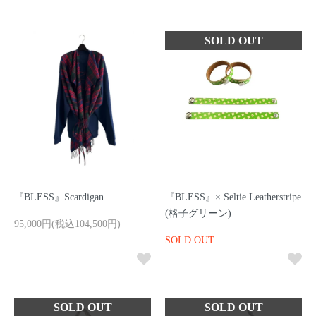
『BLESS』Scardigan
『BLESS』× Seltie Leatherstripe
(格子グリーン)
95,000円(税込104,500円)
SOLD OUT