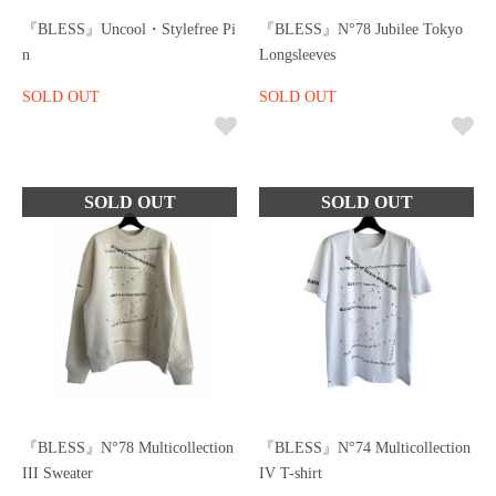
『BLESS』Uncool・Stylefree Pi
『BLESS』N°78 Jubilee Tokyo
n
Longsleeves
SOLD OUT
SOLD OUT
『BLESS』N°78 Multicollection
『BLESS』N°74 Multicollection
III Sweater
IV T-shirt