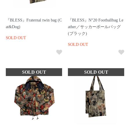
『BLESS』Fraternal twin bag (C
『BLESS』N°20 Footballbag Le
at&Dog)
ather／サッカーボールバッグ
(ブラック)
SOLD OUT
SOLD OUT