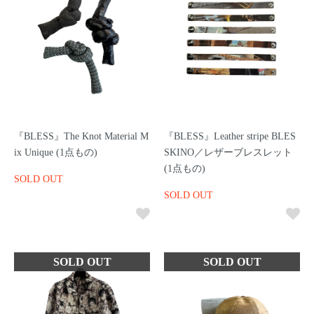
『BLESS』The Knot Material M
『BLESS』Leather stripe BLES
ix Unique (1点もの)
SKINO／レザーブレスレット
(1点もの)
SOLD OUT
SOLD OUT