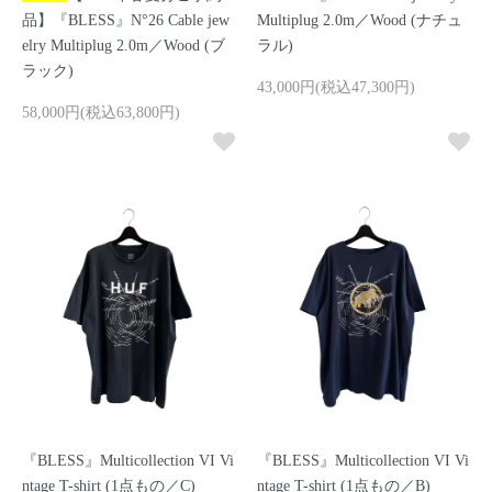
品】『BLESS』N°26 Cable jew
Multiplug 2.0m／Wood (ナチュ
elry Multiplug 2.0m／Wood (ブ
ラル)
ラック)
43,000円(税込47,300円)
58,000円(税込63,800円)
『BLESS』Multicollection VI Vi
『BLESS』Multicollection VI Vi
ntage T-shirt (1点もの／C)
ntage T-shirt (1点もの／B)