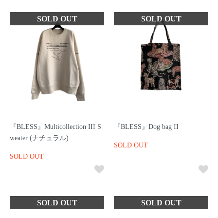
『BLESS』Multicollection III S
『BLESS』Dog bag II
weater (ナチュラル)
SOLD OUT
SOLD OUT