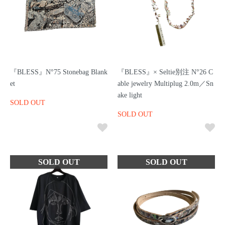
『BLESS』N°75 Stonebag Blank
『BLESS』× Seltie別注 N°26 C
et
able jewelry Multiplug 2.0m／Sn
ake light
SOLD OUT
SOLD OUT