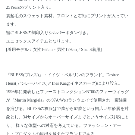
25Yearsのプリント入り。
裏起毛のスウェット素材。フロントと右袖にプリントが入ってい
ます。
裾にBLESSの刻印入りシルバーボタン付き。
ユニセックスアイテムとなります。
[着用モデル：女性167cm・男性179cm／Size S着用]
『BLESS(ブレス)』：ドイツ・ベルリンのブランド。Desiree
Heiss(デジレーハイス)とInes Kaag(イネスカーグ)により設立。
1996年に発表したファーストコレクションN°00のファーウィッグ
が『Martin Margiela』の'97A/Wのランウェイで使用され一躍注目
を浴びる。BLESSの衣服は17歳から67歳という幅広い年齢層を対
象とし、34サイズからオーバーサイズまでというサイズ対応によ
り、 様々な体型への対応を考えている。ファッション・アー
ト・プロダクトの垣根を越えたブランドである。