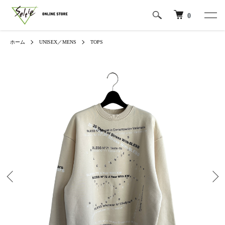
0
ホーム
UNISEX／MENS
TOPS