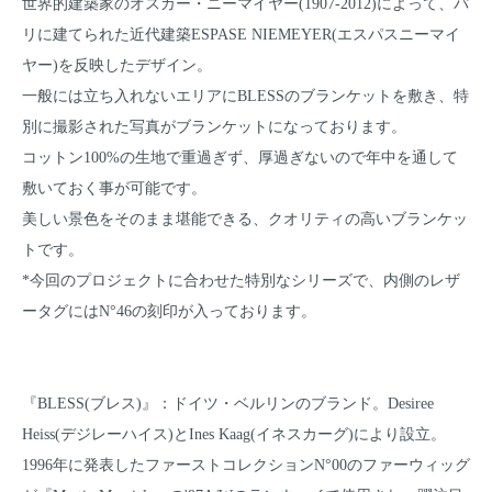
世界的建築家のオスカー・ニーマイヤー(1907-2012)によって、パ
リに建てられた近代建築ESPASE NIEMEYER(エスパスニーマイ
ヤー)を反映したデザイン。
一般には立ち入れないエリアにBLESSのブランケットを敷き、特
別に撮影された写真がブランケットになっております。
コットン100%の生地で重過ぎず、厚過ぎないので年中を通して
敷いておく事が可能です。
美しい景色をそのまま堪能できる、クオリティの高いブランケッ
トです。
*今回のプロジェクトに合わせた特別なシリーズで、内側のレザ
ータグにはN°46の刻印が入っております。
『BLESS(ブレス)』：ドイツ・ベルリンのブランド。Desiree
Heiss(デジレーハイス)とInes Kaag(イネスカーグ)により設立。
1996年に発表したファーストコレクションN°00のファーウィッグ