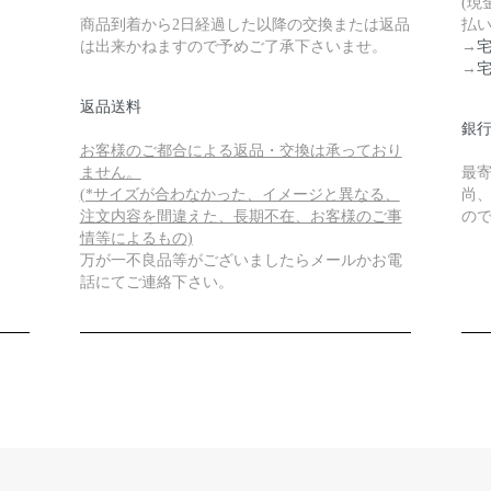
(
商品到着から2日経過した以降の交換または返品
払い
は出来かねますので予めご了承下さいませ。
→
→
返品送料
銀
お客様のご都合による返品・交換は承っており
ません。
最
(*サイズが合わなかった、イメージと異なる、
尚
注文内容を間違えた、長期不在、お客様のご事
の
情等によるもの)
万が一不良品等がございましたらメールかお電
話にてご連絡下さい。