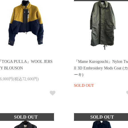
『TOGA PULLA』WOOL JERS
『Mame Kurogouchi』Nylon Tw
EY BLOUSON
ll 3D Embroidery Mods Coat (カ
ーキ)
6,000円(税込72,600円)
SOLD OUT