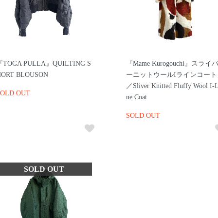
『TOGA PULLA』QUILTING S
『Mame Kurogouchi』スライ
HORT BLOUSON
ーニットウールIラインコート
／Sliver Knitted Fluffy Wool I-L
SOLD OUT
ne Coat
SOLD OUT