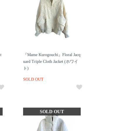
t
『Mame Kurogouchi』Floral Jacq
uard Triple Cloth Jacket (ホワイ
ト)
SOLD OUT