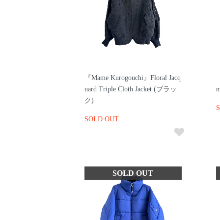
『Mame Kurogouchi』Floral Jacq
『
uard Triple Cloth Jacket (ブラッ
m
ク)
SOLD OUT