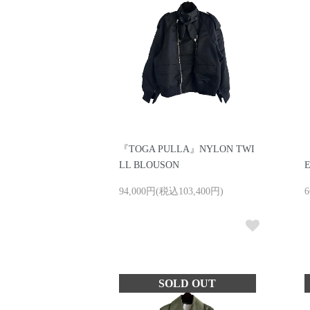
『TOGA PULLA』NYLON TWI
LL BLOUSON
94,000円(税込103,400円)
6