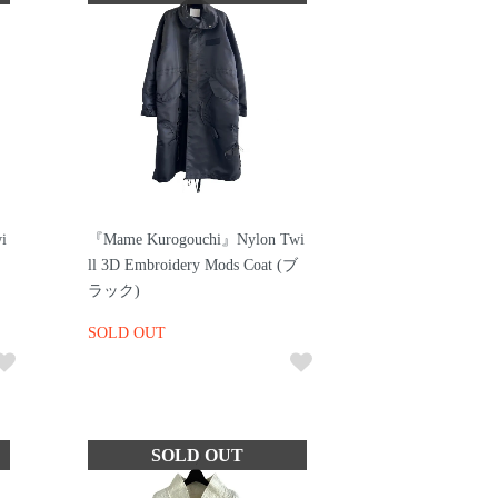
i
『Mame Kurogouchi』Nylon Twi
ll 3D Embroidery Mods Coat (ブ
ラック)
SOLD OUT