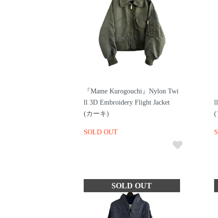
『Mame Kurogouchi』Nylon Twi
『
ll 3D Embroidery Flight Jacket
l
(カーキ)
SOLD OUT