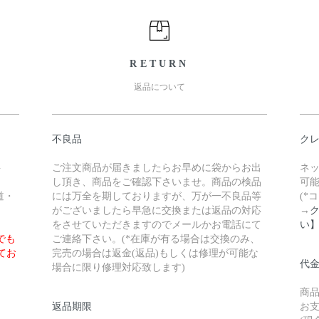
RETURN
返品について
不良品
ク
料
ご注文商品が届きましたらお早めに袋からお出
ネ
し頂き、商品をご確認下さいませ。商品の検品
可
道・
には万全を期しておりますが、万が一不良品等
(*
がございましたら早急に交換または返品の対応
→
をさせていただきますのでメールかお電話にて
い
でも
ご連絡下さい。(*在庫が有る場合は交換のみ、
てお
完売の場合は返金(返品)もしくは修理が可能な
代
場合に限り修理対応致します)
商
返品期限
お