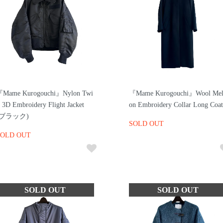
Mame Kurogouchi』Nylon Twi
『Mame Kurogouchi』Wool Mel
l 3D Embroidery Flight Jacket
on Embroidery Collar Long Coat
(ブラック)
SOLD OUT
SOLD OUT