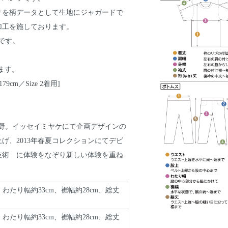
リを柄データとして生地にジャガードで
加工を施しております。
です。
ます。
9cm／Size 2着用]
 拓野。イッセイミヤケにて企画デザインの
上げ、2013年春夏コレクションにてデビ
技術 に体験をなぞり新しい体験を重ね
、わたり幅約33cm、裾幅約28cm、総丈
、わたり幅約33cm、裾幅約28cm、総丈