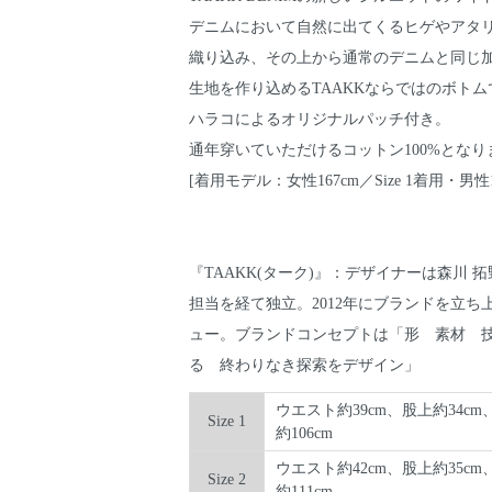
デニムにおいて自然に出てくるヒゲやアタ
織り込み、その上から通常のデニムと同じ
生地を作り込めるTAAKKならではのボトム
ハラコによるオリジナルパッチ付き。
通年穿いていただけるコットン100%となり
[着用モデル：女性167cm／Size 1着用・男性17
『TAAKK(ターク)』：デザイナーは森川
担当を経て独立。2012年にブランドを立ち
ュー。ブランドコンセプトは「形 素材 
る 終わりなき探索をデザイン」
ウエスト約39cm、股上約34cm
Size 1
約106cm
ウエスト約42cm、股上約35cm
Size 2
約111cm