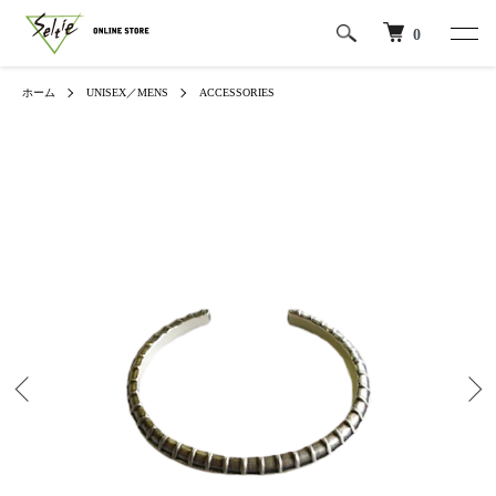
0
ホーム
UNISEX／MENS
ACCESSORIES