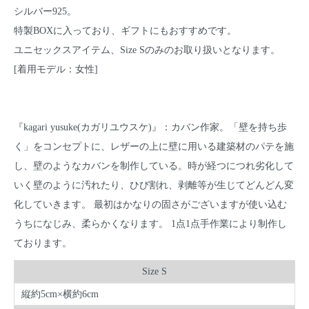
シルバー925。
特製BOXに入っており、ギフトにもおすすめです。
ユニセックスアイテム、Size Sのみのお取り扱いとなります。
[着用モデル：女性]
『kagari yusuke(カガリユウスケ)』：カバン作家。「壁を持ち歩
く」をコンセプトに、レザーの上に壁に用いる建築材のパテを施
し、壁のようなカバンを制作している。時が経つにつれ劣化して
いく壁のように汚れたり、ひび割れ、剥離等が生じてどんどん変
化していきます。 最初はかなりの固さがございますが使い込む
うちになじみ、柔らかくなります。 1点1点手作業により制作し
ております。
Size S
縦約5cm×横約6cm