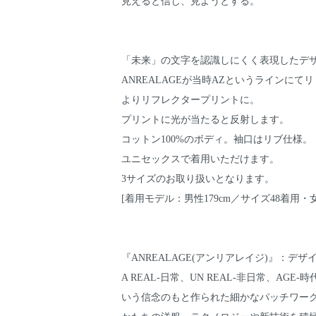
見えると信じ、見ようとする。
「未来」の文字を認識しにくく表現したデ
ANREALAGEが当時AZというラインにてリ
よりリフレクタープリントに。
プリントに光が当たると反射します。
コットン100%のボディ。袖口はリブ仕様。
ユニセックスで着用いただけます。
3サイズのお取り扱いとなります。
[着用モデル：男性179cm／サイズ48着用・女
『ANREALAGE(アンリアレイジ)』：デザ
A REAL-日常、UN REAL-非日常、A
いう信念のもと作られた細かなパッチワー