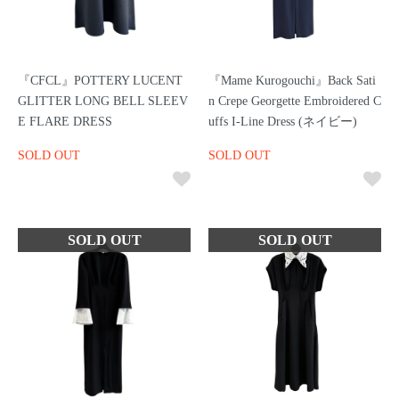
『CFCL』POTTERY LUCENT
『Mame Kurogouchi』Back Sati
GLITTER LONG BELL SLEEV
n Crepe Georgette Embroidered C
E FLARE DRESS
uffs I-Line Dress (ネイビー)
SOLD OUT
SOLD OUT