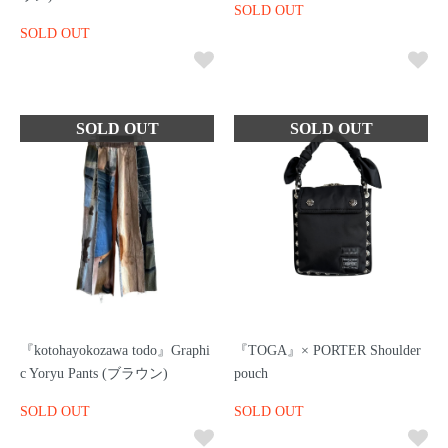
SOLD OUT
SOLD OUT
『kotohayokozawa todo』Graphi
『TOGA』× PORTER Shoulder
c Yoryu Pants (ブラウン)
pouch
SOLD OUT
SOLD OUT