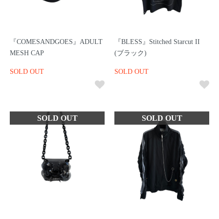
『COMESANDGOES』ADULT
『BLESS』Stitched Starcut II
MESH CAP
(ブラック)
SOLD OUT
SOLD OUT