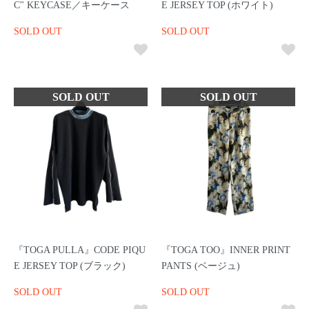
C" KEYCASE／キーケース
E JERSEY TOP (ホワイト)
SOLD OUT
SOLD OUT
『TOGA PULLA』CODE PIQU
『TOGA TOO』INNER PRINT
E JERSEY TOP (ブラック)
PANTS (ベージュ)
SOLD OUT
SOLD OUT