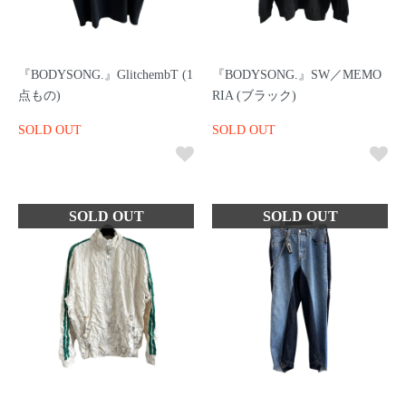
『BODYSONG.』GlitchembT (1
『BODYSONG.』SW／MEMO
点もの)
RIA (ブラック)
SOLD OUT
SOLD OUT