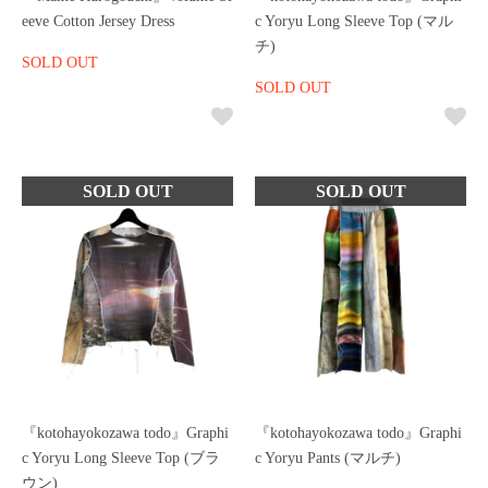
eeve Cotton Jersey Dress
c Yoryu Long Sleeve Top (マル
チ)
SOLD OUT
SOLD OUT
『kotohayokozawa todo』Graphi
『kotohayokozawa todo』Graphi
c Yoryu Long Sleeve Top (ブラ
c Yoryu Pants (マルチ)
ウン)