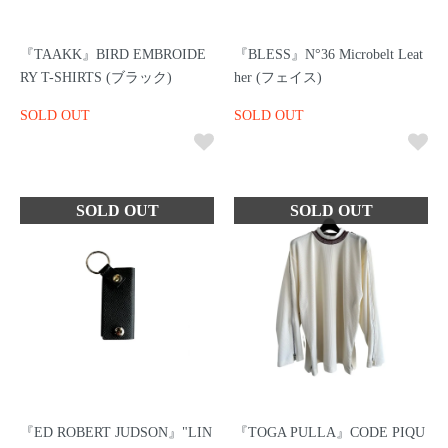
『TAAKK』BIRD EMBROIDE
『BLESS』N°36 Microbelt Leat
RY T-SHIRTS (ブラック)
her (フェイス)
SOLD OUT
SOLD OUT
『ED ROBERT JUDSON』"LIN
『TOGA PULLA』CODE PIQU