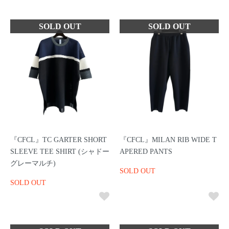
『CFCL』TC GARTER SHORT
『CFCL』MILAN RIB WIDE T
SLEEVE TEE SHIRT (シャドー
APERED PANTS
グレーマルチ)
SOLD OUT
SOLD OUT