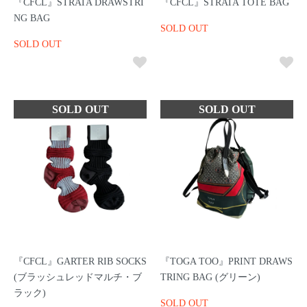
『CFCL』STRATA DRAWSTRI
『CFCL』STRATA TOTE BAG
NG BAG
SOLD OUT
SOLD OUT
『CFCL』GARTER RIB SOCKS
『TOGA TOO』PRINT DRAWS
(ブラッシュレッドマルチ・ブ
TRING BAG (グリーン)
ラック)
SOLD OUT