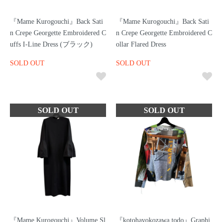
『Mame Kurogouchi』Back Sati
『Mame Kurogouchi』Back Sati
n Crepe Georgette Embroidered C
n Crepe Georgette Embroidered C
uffs I-Line Dress (ブラック)
ollar Flared Dress
SOLD OUT
SOLD OUT
『Mame Kurogouchi』Volume Sl
『kotohayokozawa todo』Graphi