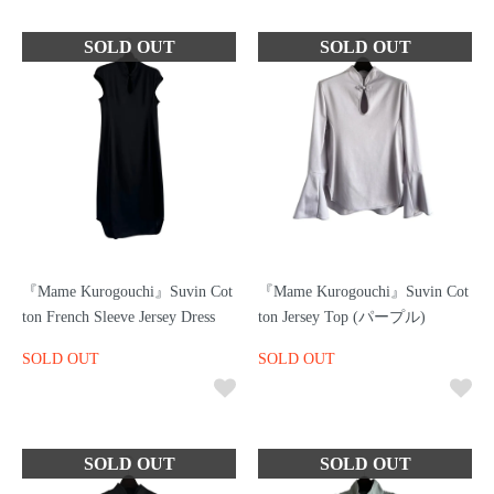
『Mame Kurogouchi』Suvin Cot
『Mame Kurogouchi』Suvin Cot
ton French Sleeve Jersey Dress
ton Jersey Top (パープル)
SOLD OUT
SOLD OUT