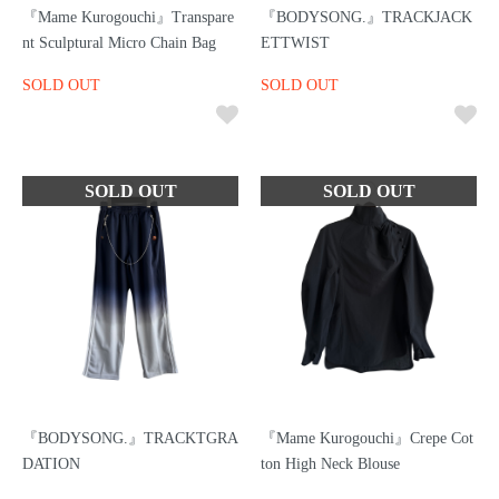
『Mame Kurogouchi』Transpare
『BODYSONG.』TRACKJACK
nt Sculptural Micro Chain Bag
ETTWIST
SOLD OUT
SOLD OUT
『BODYSONG.』TRACKTGRA
『Mame Kurogouchi』Crepe Cot
DATION
ton High Neck Blouse