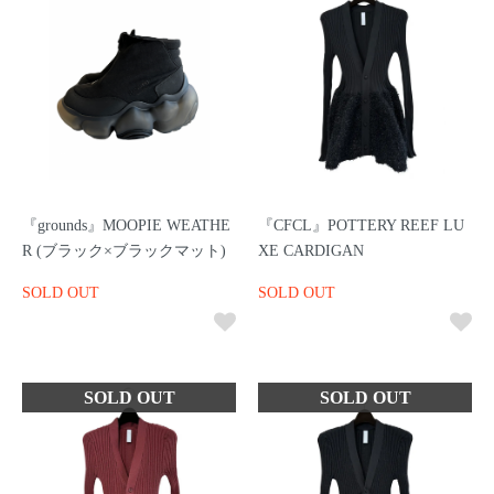
『grounds』MOOPIE WEATHE
『CFCL』POTTERY REEF LU
R (ブラック×ブラックマット)
XE CARDIGAN
SOLD OUT
SOLD OUT