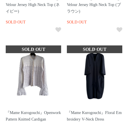
Velour Jersey High Neck Top (ネ
Velour Jersey High Neck Top (ブ
イビー)
ラウン)
SOLD OUT
SOLD OUT
『Mame Kurogouchi』Openwork
『Mame Kurogouchi』Floral Em
Pattern Knitted Cardigan
broidery V-Neck Dress