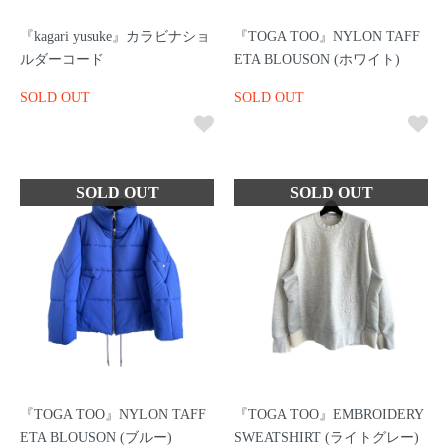
『kagari yusuke』カラビナショ
『TOGA TOO』NYLON TAFF
ルダーコード
ETA BLOUSON (ホワイト)
SOLD OUT
SOLD OUT
『TOGA TOO』NYLON TAFF
『TOGA TOO』EMBROIDERY
ETA BLOUSON (ブルー)
SWEATSHIRT (ライトグレー)