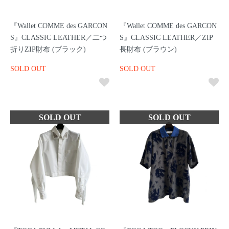
『Wallet COMME des GARCON
『Wallet COMME des GARCON
S』CLASSIC LEATHER／二つ
S』CLASSIC LEATHER／ZIP
折りZIP財布 (ブラック)
長財布 (ブラウン)
SOLD OUT
SOLD OUT