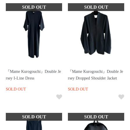
『Mame Kurogouchi』Double Je
『Mame Kurogouchi』Double Je
rsey I-Line Dress
rsey Dropped Shoulder Jacket
SOLD OUT
SOLD OUT