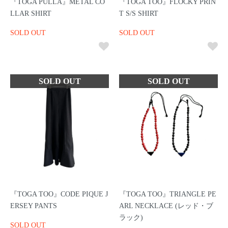
『TOGA PULLA』METAL CO
『TOGA TOO』FLOCKY PRIN
LLAR SHIRT
T S/S SHIRT
SOLD OUT
SOLD OUT
『TOGA TOO』CODE PIQUE J
『TOGA TOO』TRIANGLE PE
ERSEY PANTS
ARL NECKLACE (レッド・ブ
ラック)
SOLD OUT