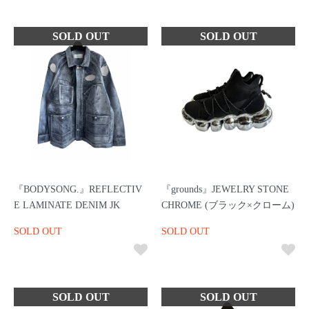
『BODYSONG.』REFLECTIV
『grounds』JEWELRY STONE
E LAMINATE DENIM JK
CHROME (ブラック×クローム)
SOLD OUT
SOLD OUT