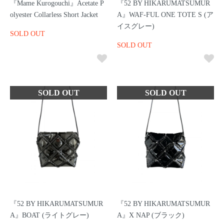
『Mame Kurogouchi』Acetate P
『52 BY HIKARUMATSUMUR
olyester Collarless Short Jacket
A』WAF-FUL ONE TOTE S (ア
イスグレー)
SOLD OUT
SOLD OUT
『52 BY HIKARUMATSUMUR
『52 BY HIKARUMATSUMUR
A』BOAT (ライトグレー)
A』X NAP (ブラック)