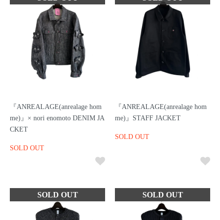
『ANREALAGE(anrealage hom
『ANREALAGE(anrealage hom
me)』× nori enomoto DENIM JA
me)』STAFF JACKET
CKET
SOLD OUT
SOLD OUT