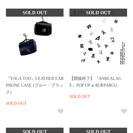
『TOGA TOO』LEATHER EAR
【開催終了】『ANREALAG
PHONE CASE (ブルー・ブラッ
E』POP UP at 松本PARCO
ク)
SOLD OUT
SOLD OUT