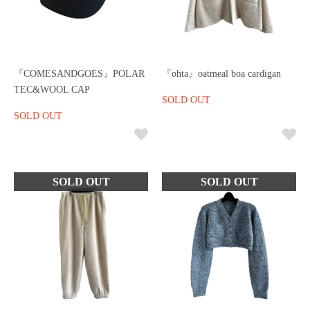
『COMESANDGOES』POLAR
『ohta』oatmeal boa cardigan
TEC&WOOL CAP
SOLD OUT
SOLD OUT