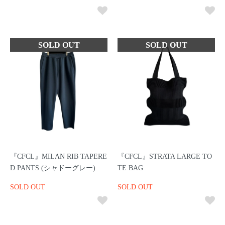
『CFCL』MILAN RIB TAPERE
『CFCL』STRATA LARGE TO
D PANTS (シャドーグレー)
TE BAG
SOLD OUT
SOLD OUT