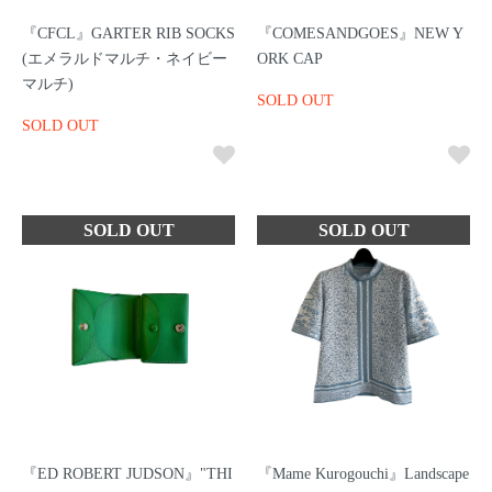
『CFCL』GARTER RIB SOCKS
『COMESANDGOES』NEW Y
(エメラルドマルチ・ネイビー
ORK CAP
マルチ)
SOLD OUT
SOLD OUT
『ED ROBERT JUDSON』"THI
『Mame Kurogouchi』Landscape