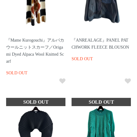
『Mame Kurogouchi』アルパカ
『ANREALAGE』PANEL PAT
ウールニットスカーフ／Origa
CHWORK FLEECE BLOUSON
mi Dyed Alpaca Wool Knitted Sc
SOLD OUT
arf
SOLD OUT