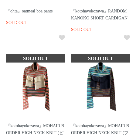
『ohta』oatmeal boa pants
『kotohayokozawa』RANDOM
KANOKO SHORT CARDIGAN
SOLD OUT
SOLD OUT
『kotohayokozawa』MOHAIR B
『kotohayokozawa』MOHAIR B
ORDER HIGH NECK KNIT (ピ
ORDER HIGH NECK KNIT (ブ