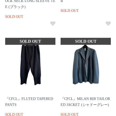
OCK NECK LONG SLEEVE TE
R
E (ブラック)
SOLD OUT
SOLD OUT
『CFCL』FLUTED TAPERED
『CFCL』MILAN RIB TAILOR
PANTS
ED JACKET (シャドーグレー)
SOLD OUT
SOLD OUT