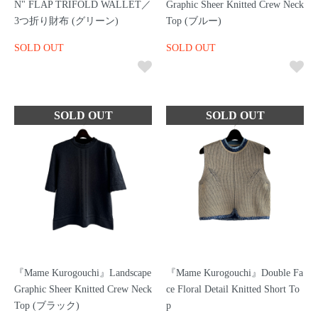
N" FLAP TRIFOLD WALLET／
Graphic Sheer Knitted Crew Neck
3つ折り財布 (グリーン)
Top (ブルー)
SOLD OUT
SOLD OUT
『Mame Kurogouchi』Landscape
『Mame Kurogouchi』Double Fa
Graphic Sheer Knitted Crew Neck
ce Floral Detail Knitted Short To
Top (ブラック)
p