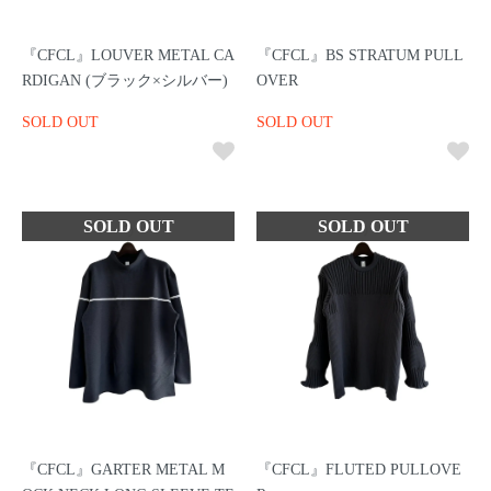
『CFCL』LOUVER METAL CA
『CFCL』BS STRATUM PULL
RDIGAN (ブラック×シルバー)
OVER
SOLD OUT
SOLD OUT
『CFCL』GARTER METAL M
『CFCL』FLUTED PULLOVE