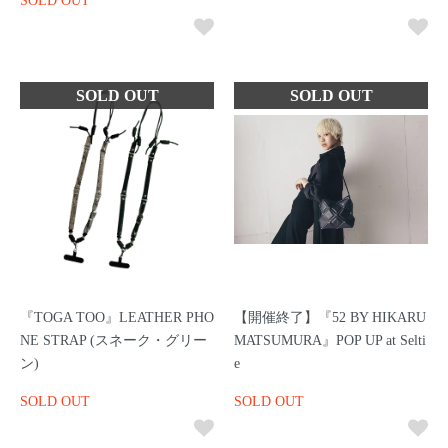
SOLD OUT
『TOGA TOO』LEATHER PHO
【開催終了】『52 BY HIKARU
NE STRAP (スネーク・グリー
MATSUMURA』POP UP at Selti
ン)
e
SOLD OUT
SOLD OUT