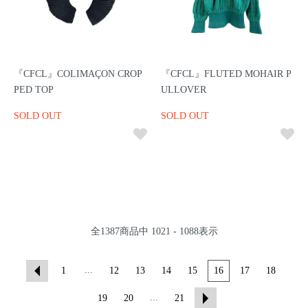
『CFCL』COLIMAÇON CROP
『CFCL』FLUTED MOHAIR P
PED TOP
ULLOVER
SOLD OUT
SOLD OUT
全
1387
商品中
1021 - 1088
表示
...
1
12
13
14
15
16
17
18
...
19
20
21