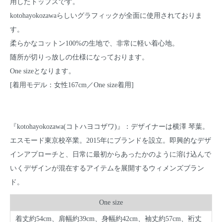
用したトップスです。
kotohayokozawaらしいグラフィックが全面に使用されておりま
す。
柔らかなコットン100%の生地で、非常に軽い着心地。
随所が切りっ放しの仕様になっております。
One sizeとなります。
[着用モデル：女性167cm／One size着用]
『kotohayokozawa(コトハヨコザワ)』：デザイナーは横澤 琴葉。
エスモード東京校卒業。2015年にブランドを設立。即興的なデザ
インアプローチと、日常に最初からあったかのように溶け込んで
いくデザインが混在するアイテムを展開するウィメンズブラン
ド。
One size
着丈約54cm、肩幅約39cm、身幅約42cm、袖丈約57cm、裄丈