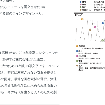
リブ組織。
的なイメージを両立させた1着。
徴する縦のラインデザイン入り。
は高橋 悠介。2014年春夏コレクションか
任。2020年に株式会社CFCL設立。
 Life(現代生活のための衣服)の頭文字です。3Dコン
据え、時代に左右されない衣服を提供し
への配慮、最適な国産素材の選択、流通
ちの考える現代生活に求められる衣服の
がら、今の時代を生きる人々のための製