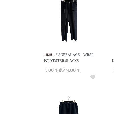
『ANREALAGE』WRAP
POLYESTER SLACKS
K
40,000円(税込44,000円)
4