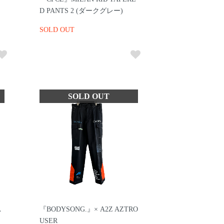
D PANTS 2 (ダークグレー)
SOLD OUT
A
『BODYSONG.』× A2Z AZTRO
USER