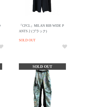
O
『CFCL』MILAN RIB WIDE P
ANTS 2 (ブラック)
SOLD OUT