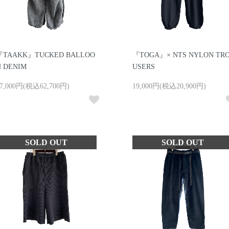
『TAAKK』TUCKED BALLOO
『TOGA』× NTS NYLON TR
N DENIM
USERS
7,000円(税込62,700円)
19,000円(税込20,900円)