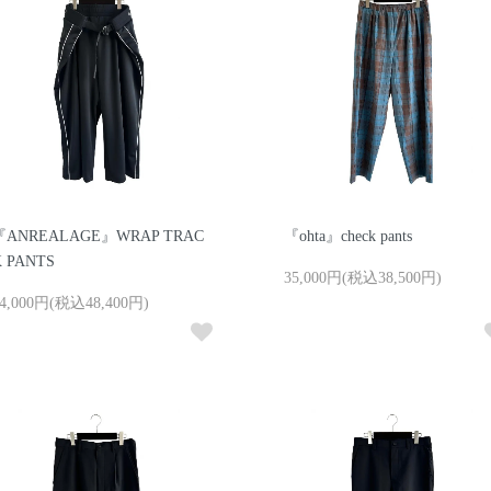
『ANREALAGE』WRAP TRAC
『ohta』check pants
 PANTS
35,000円(税込38,500円)
4,000円(税込48,400円)