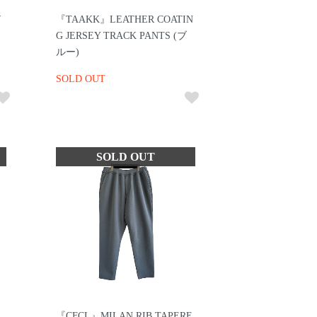
W
『TAAKK』LEATHER COATIN
G JERSEY TRACK PANTS (ブ
ルー)
SOLD OUT
『CFCL』MILAN RIB TAPERE