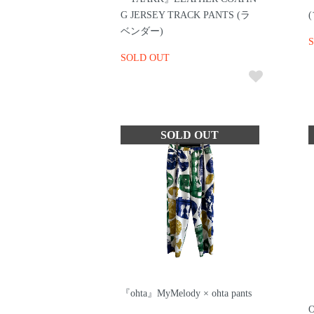
G JERSEY TRACK PANTS (ラ
ベンダー)
SOLD OUT
『ohta』MyMelody × ohta pants