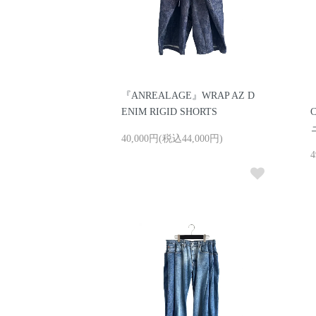
『ANREALAGE』WRAP AZ D
ENIM RIGID SHORTS
40,000円(税込44,000円)
4