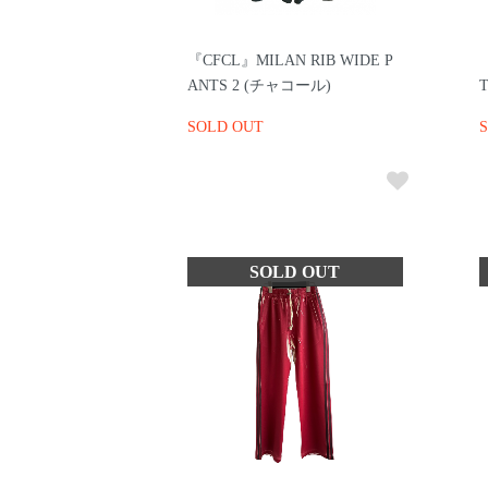
『CFCL』MILAN RIB WIDE P
ANTS 2 (チャコール)
T
SOLD OUT