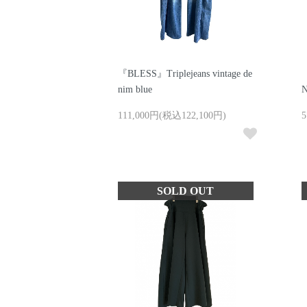
『BLESS』Triplejeans vintage de
nim blue
111,000円(税込122,100円)
5