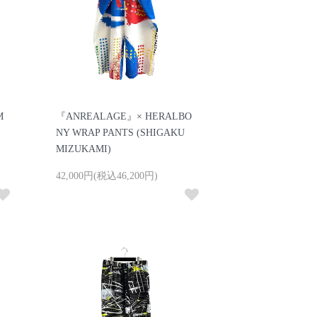
M
『ANREALAGE』× HERALBO
NY WRAP PANTS (SHIGAKU
MIZUKAMI)
42,000円(税込46,200円)