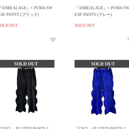
『ANREALAGE』× PUMA SW
『ANREALAGE』× PUMA S
EAT PANTS (ブラック)
EAT PANTS (グレー)
SOLD OUT
SOLD OUT
『CFCL』FLUTED PANTS 1
『CFCL』FLUTED PANTS 1