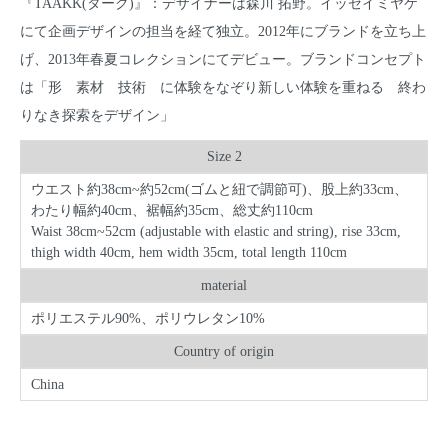
『TAAKK(ターク)』：デザイナーは森川 拓野。イッセイミヤケ
にて企画デザインの担当を経て独立。2012年にブランドを立ち上
げ、2013年春夏コレクションにてデビュー。ブランドコンセプト
は「形 素材 技術 に体験をなぞり新しい体験を重ねる 終わ
りなき探索をデザイン」
Size 2
ウエスト約38cm~約52cm(ゴムと紐で調節可)、股上約33cm、
わたり幅約40cm、裾幅約35cm、総丈約110cm
Waist 38cm~52cm (adjustable with elastic and string), rise 33cm,
thigh width 40cm, hem width 35cm, total length 110cm
material
ポリエステル90%、ポリウレタン10%
Country of origin
China