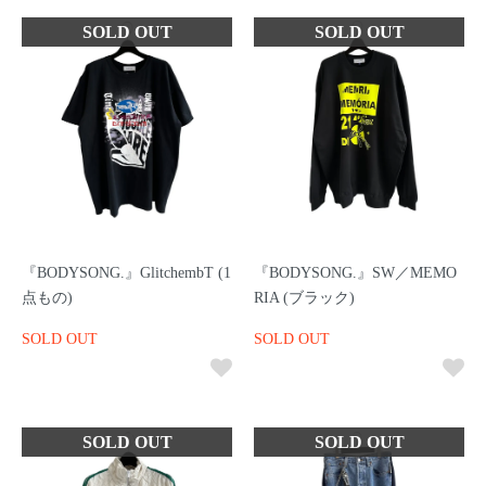
『BODYSONG.』GlitchembT (1
『BODYSONG.』SW／MEMO
点もの)
RIA (ブラック)
SOLD OUT
SOLD OUT