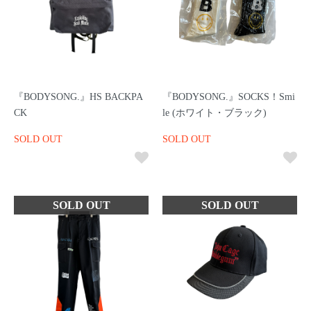
『BODYSONG.』HS BACKPA
『BODYSONG.』SOCKS！Smi
CK
le (ホワイト・ブラック)
SOLD OUT
SOLD OUT