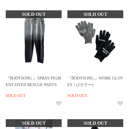
『BODYSONG.』SPRAY PIGM
『BODYSONG.』WORK GLOV
ENT-DYED RESCUE PANTS
ES！(2カラー)
SOLD OUT
SOLD OUT