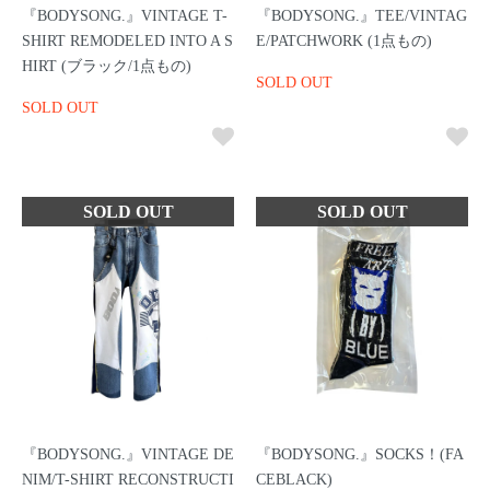
『BODYSONG.』VINTAGE T-
『BODYSONG.』TEE/VINTAG
SHIRT REMODELED INTO A S
E/PATCHWORK (1点もの)
HIRT (ブラック/1点もの)
SOLD OUT
SOLD OUT
『BODYSONG.』VINTAGE DE
『BODYSONG.』SOCKS！(FA
NIM/T-SHIRT RECONSTRUCTI
CEBLACK)