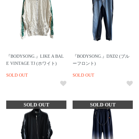
『BODYSONG.』LIKE A BAL
『BODYSONG.』DXD2 (ブル
E VINTAGE TJ (ホワイト)
ーフロント)
SOLD OUT
SOLD OUT