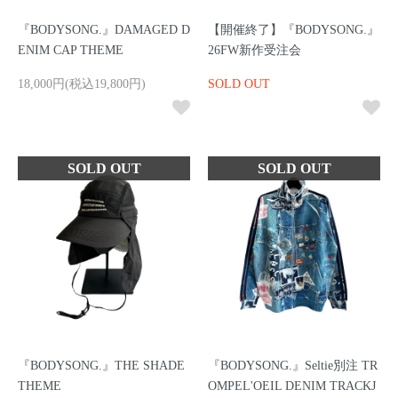
『BODYSONG.』DAMAGED D
【開催終了】『BODYSONG.』
ENIM CAP THEME
26FW新作受注会
18,000円(税込19,800円)
SOLD OUT
『BODYSONG.』THE SHADE
『BODYSONG.』Seltie別注 TR
THEME
OMPEL'OEIL DENIM TRACKJ