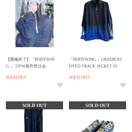
【開催終了】『BODYSON
『BODYSONG.』GRADIENT
G.』'25FW新作受注会
DYED TRACK JACKET 03
SOLD OUT
SOLD OUT