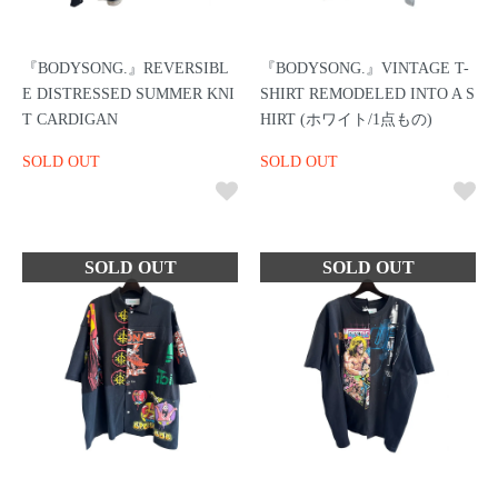
『BODYSONG.』REVERSIBL
『BODYSONG.』VINTAGE T-
E DISTRESSED SUMMER KNI
SHIRT REMODELED INTO A S
T CARDIGAN
HIRT (ホワイト/1点もの)
SOLD OUT
SOLD OUT