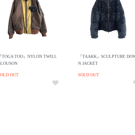
『TOGA TOO』NYLON TWILL
『TAAKK』SCULPTURE DO
BLOUSON
N JACKET
SOLD OUT
SOLD OUT