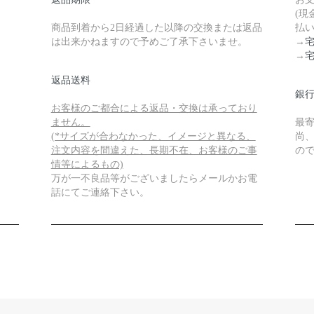
(
商品到着から2日経過した以降の交換または返品
払い
は出来かねますので予めご了承下さいませ。
→
→
返品送料
銀
お客様のご都合による返品・交換は承っており
ません。
最
(*サイズが合わなかった、イメージと異なる、
尚
注文内容を間違えた、長期不在、お客様のご事
の
情等によるもの)
万が一不良品等がございましたらメールかお電
話にてご連絡下さい。