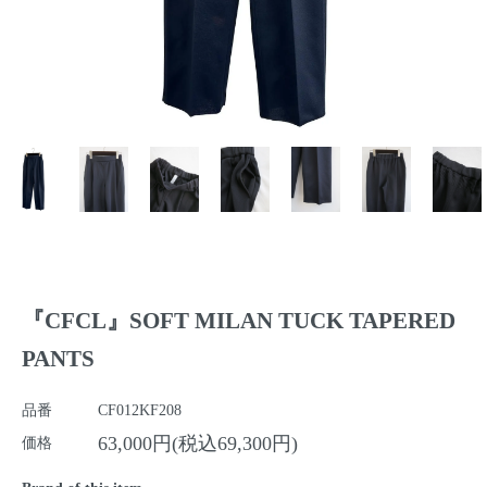
『CFCL』SOFT MILAN TUCK TAPERED
PANTS
品番
CF012KF208
63,000円(税込69,300円)
価格