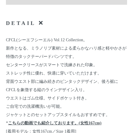
DETAIL
CFCL(シーエフシーエル) Vol.12 Collection。
新作となる、ミラノリブ素材による柔らかなハリ感と軽やかさが
特徴のタックテーパードパンツです。
センタークリースがスマートで洗練された印象。
ストレッチ性に優れ、快適に穿いていただけます。
背面ウエスト部に編み続きのピンタックデザイン、後ろ裾に
CFCLを象徴する縦のラインデザイン入り。
ウエストはゴム仕様。サイドポケット付き。
ご自宅での洗濯機洗いが可能。
ジャケットとのセットアップスタイルもおすすめです。
*
こちらの動画でも紹介しております。(女性167cm)
[着用モデル：女性167cm／Size 1着用]