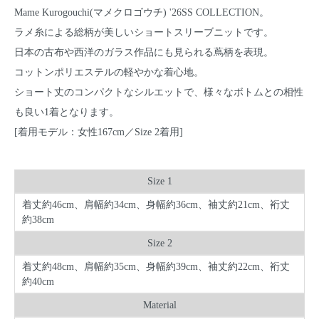
Mame Kurogouchi(マメクロゴウチ) '26SS COLLECTION。
ラメ糸による総柄が美しいショートスリーブニットです。
日本の古布や西洋のガラス作品にも見られる蔦柄を表現。
コットンポリエステルの軽やかな着心地。
ショート丈のコンパクトなシルエットで、様々なボトムとの相性
も良い1着となります。
[着用モデル：女性167cm／Size 2着用]
Size 1
着丈約46cm、肩幅約34cm、身幅約36cm、袖丈約21cm、裄丈
約38cm
Size 2
着丈約48cm、肩幅約35cm、身幅約39cm、袖丈約22cm、裄丈
約40cm
Material