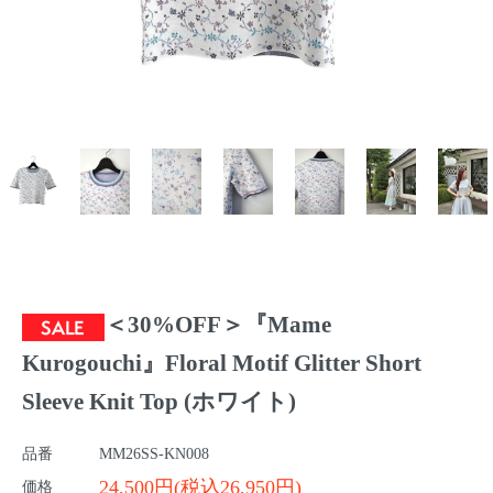
＜30%OFF＞『Mame
Kurogouchi』Floral Motif Glitter Short
Sleeve Knit Top (ホワイト)
品番
MM26SS-KN008
24,500円(税込26,950円)
価格