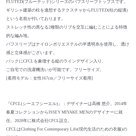
FLUTED(フルーテッド)シリーズのパフスリーブトップスです。
ギリシャ建築の柱を連想するテクスチャからFLUTED(柱の縦溝)
という名前が付いております。
ストレッチ性の異なる2種類のリブを交互に編むことによる特徴
的な編み地。
パフスリーブはナイロンポリエステルの半透明糸を使用し、透け
感と立体感がございます。
バックにCFCLを象徴する縦のラインデザイン入り。
ご自宅での洗濯機洗いが可能です。フリーサイズ。
[着用モデル：女性167cm／フリーサイズ着用]
『CFCL(シーエフシーエル)』：デザイナーは高橋 悠介。2014年
春夏コレクションからISSEY MIYAKE MENのデザイナーに就
任。2020年に株式会社CFCL設立。
CFCLはClothing For Contemporary Life(現代生活のための衣服)の