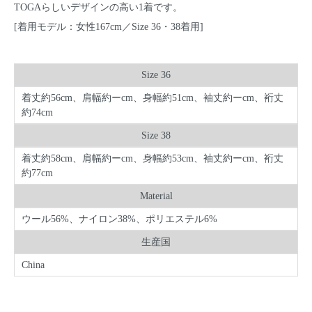
TOGAらしいデザインの高い1着です。
[着用モデル：女性167cm／Size 36・38着用]
Size 36
着丈約56cm、肩幅約ーcm、身幅約51cm、袖丈約ーcm、裄丈
約74cm
Size 38
着丈約58cm、肩幅約ーcm、身幅約53cm、袖丈約ーcm、裄丈
約77cm
Material
ウール56%、ナイロン38%、ポリエステル6%
生産国
China