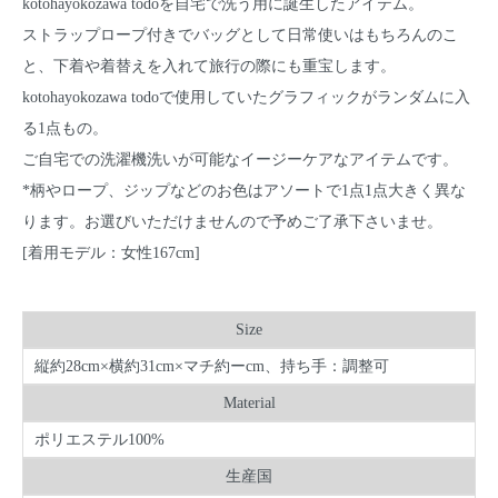
kotohayokozawa todoを自宅で洗う用に誕生したアイテム。
ストラップロープ付きでバッグとして日常使いはもちろんのこ
と、下着や着替えを入れて旅行の際にも重宝します。
kotohayokozawa todoで使用していたグラフィックがランダムに入
る1点もの。
ご自宅での洗濯機洗いが可能なイージーケアなアイテムです。
*柄やロープ、ジップなどのお色はアソートで1点1点大きく異な
ります。お選びいただけませんので予めご了承下さいませ。
[着用モデル：女性167cm]
Size
縦約28cm×横約31cm×マチ約ーcm、持ち手：調整可
Material
ポリエステル100%
生産国