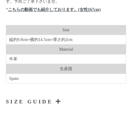
す。予めご了承下さいませ。
*
こちらの動画でも紹介しております。(女性167cm)
Size
縦約9.8cm×横約14.5cm×厚さ約2cm
Material
牛革
生産国
Spain
SIZE GUIDE