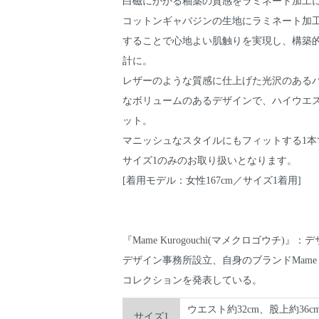
白磁にかかる釉薬の質感をラミネート加工
コットンギャバジンの生地にラミネート加
することで心地よい肌触りを実現し、構築
計に。
レザーのような質感に仕上げた光沢のある
なボリュームのあるデザインで、ハイウエ
ット。
マニッシュなスタイルにもフィットする1本
サイズ1のみのお取り扱いとなります。
[着用モデル：女性167cm／サイズ1着用]
『Mame Kurogouchi(マメクロゴウチ)
デザイン事務所設立、自身のブランドMame K
コレクションを発表している。
ウエスト約32cm、股上約36c
サイズ1