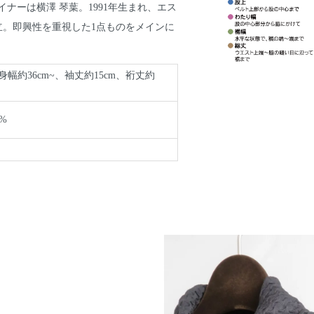
：デザイナーは横澤 琴葉。1991年生まれ、エス
立。即興性を重視した1点ものをメインに
身幅約36cm~、袖丈約15cm、裄丈約
%