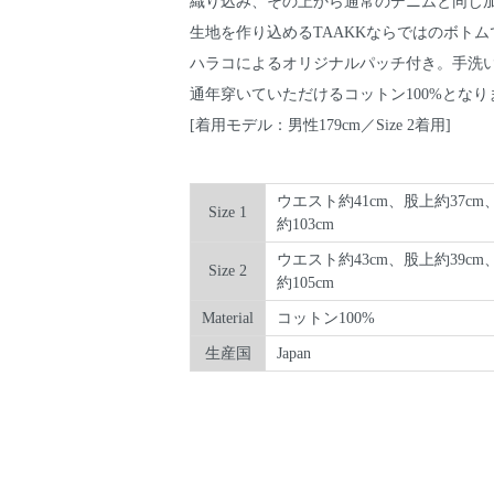
織り込み、その上から通常のデニムと同じ
生地を作り込めるTAAKKならではのボトム
ハラコによるオリジナルパッチ付き。手洗
通年穿いていただけるコットン100%となり
[着用モデル：男性179cm／Size 2着用]
ウエスト約41cm、股上約37cm
Size 1
約103cm
ウエスト約43cm、股上約39cm
Size 2
約105cm
Material
コットン100%
生産国
Japan