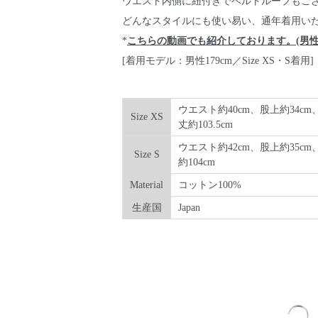
ウエスト内側に紐付きでベルトループもご
どんなスタイルにも使い易い、通年着用いた
*
こちらの動画でも紹介しております。(男性17
[着用モデル：男性179cm／Size XS・S着用]
ウエスト約40cm、股上約34cm、
Size XS
丈約103.5cm
ウエスト約42cm、股上約35cm
Size S
約104cm
Material
コットン100%
生産国
Japan