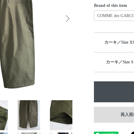
Brand of this item
COMME des GARC
カーキ／Size X
カーキ／Size S
再入荷