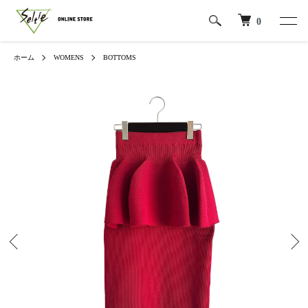
0
ホーム
WOMENS
BOTTOMS