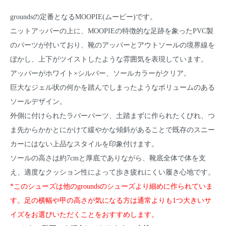
groundsの定番となるMOOPIE(ムーピー)です。
ニットアッパーの上に、MOOPIEの特徴的な足跡を象ったPVC製
のパーツが付いており、靴のアッパーとアウトソールの境界線を
ぼかし、上下がツイストしたような雰囲気を表現しています。
アッパーがホワイト×シルバー、ソールカラーがクリア。
巨大なジェル状の何かを踏んでしまったようなボリュームのある
ソールデザイン。
外側に付けられたラバーパーツ、土踏まずに作られたくびれ、つ
ま先からかかとにかけて緩やかな傾斜があることで既存のスニー
カーにはない上品なスタイルを印象付けます。
ソールの高さは約7cmと厚底でありながら、靴底全体で体を支
え、適度なクッション性によって歩き疲れにくい履き心地です。
*このシューズは他のgroundsのシューズより細めに作られていま
す。足の横幅や甲の高さが気になる方は通常よりも1つ大きいサ
イズをお選びいただくことをおすすめします。