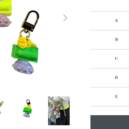
A
B
C
D
E