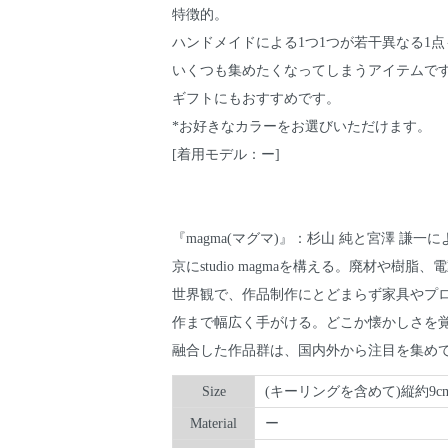
特徴的。
ハンドメイドによる1つ1つが若干異なる1点
いくつも集めたくなってしまうアイテムで
ギフトにもおすすめです。
*お好きなカラーをお選びいただけます。
[着用モデル：ー]
『magma(マグマ)』：杉山 純と宮澤 謙一
京にstudio magmaを構える。廃材や樹
世界観で、作品制作にとどまらず家具やプ
作まで幅広く手がける。どこか懐かしさを
融合した作品群は、国内外から注目を集め
Size
(キーリングを含めて)縦約9cm
Material
ー