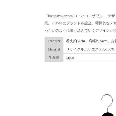
『kotohayokozawa(コトハヨコザワ)
業。2015年にブランドを設立。即興的な
ったかのように溶け込んでいくデザインが
Free size
着丈約52cm、肩幅約34cm、身
Material
リサイクルポリエステル100%
生産国
Japan