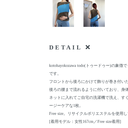
DETAIL
kotohayokozawa todo(トゥードゥ
です。
フロントから後ろにかけて飾りが巻き付い
後ろの腰まで流れるように付いており、身
ネットに入れてご自宅の洗濯機で洗え、す
ージーケアな1枚。
Free size。リサイクルポリエステルを使用
[着用モデル：女性167cm／Free size着用]