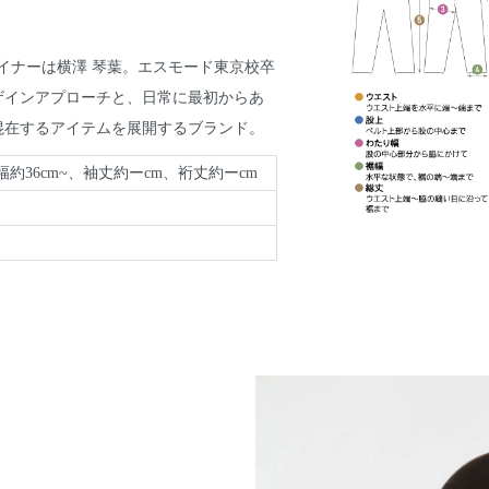
』：デザイナーは横澤 琴葉。エスモード東京校卒
デザインアプローチと、日常に最初からあ
混在するアイテムを展開するブランド。
幅約36cm~、袖丈約ーcm、裄丈約ーcm