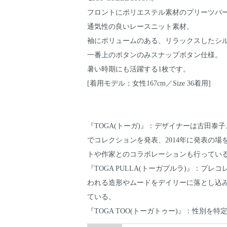
フロントにポリエステル素材のプリーツパ
通気性の良いレースニット素材。
袖にボリュームのある、リラックスしたシ
一番上のボタンのみスナップボタン仕様。
暑い時期にも活躍する1枚です。
[着用モデル：女性167cm／Size 36着用]
『TOGA(トーガ)』：デザイナーは古田泰子。
でコレクションを発表、2014年に発表の
トや作家とのコラボレーションも行ってい
『TOGA PULLA(トーガプルラ)』：プ
われる造形やムードをデイリーに落とし込み
ている。
『TOGA TOO(トーガトゥー)』：性別を