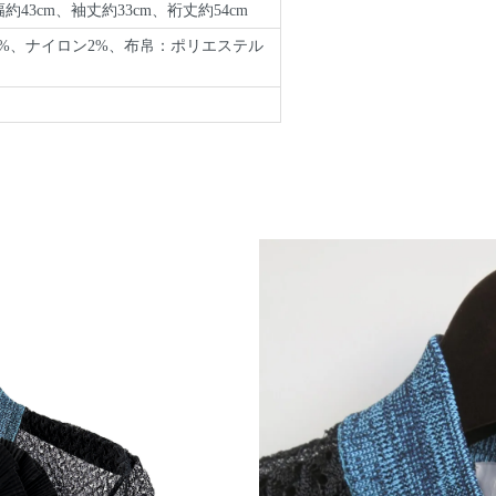
約43cm、袖丈約33cm、裄丈約54cm
1%、ナイロン2%、布帛：ポリエステル