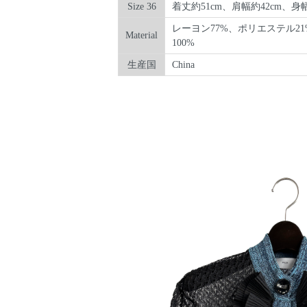
Size 36
着丈約51cm、肩幅約42cm、身幅
レーヨン77%、ポリエステル2
Material
100%
生産国
China