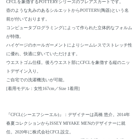
CFCLを象徴するPOTTERYシリーズのフレアスカートです。
壺のような丸みのあるシルエットからPOTTERY(陶器)という名
前が付いております。
コンピュータプログラミングによって作られた立体的なフォルム
が特徴。
ハイゲージのホールガーメントによりシームレスでストレッチ性
に優れ、快適に穿いていただけます。
ウエストゴム仕様。後ろウエスト部にCFCLを象徴する縦のニッ
トデザイン入り。
ご自宅での洗濯機洗いが可能。
[着用モデル：女性167cm／Size 1着用]
『CFCL(シーエフシーエル)』：デザイナーは高橋 悠介。2014年
春夏コレクションからISSEY MIYAKE MENのデザイナーに就
任。2020年に株式会社CFCL設立。