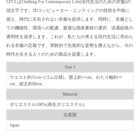
CFCLはClothing For Contemporary Life(現代生活のための衣服)の
頭文字です。3Dコンピューター・ニッティングの技術を中核に
据え、時代に左右されない衣服を提供します。同時に、衣服とし
ての機能性、環境への配慮、最適な国産素材の選択、流通経路の
透明性を追求します。これが、私たちの考える現代生活に求めら
れる衣服の定義です。実験的で先進的な姿勢を携えながら、今の
時代を生きる人々のための製品を提案します。
Size 1
ウエスト約31cm~(ゴム仕様)、股上約ーcm、わたり幅約ー
cm、総丈約90cm
Material
ポリエステル100%(再生ポリエステル)
生産国
Japan