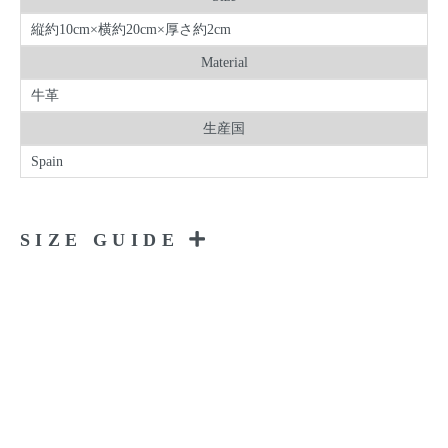
縦約10cm×横約20cm×厚さ約2cm
Material
牛革
生産国
Spain
SIZE GUIDE