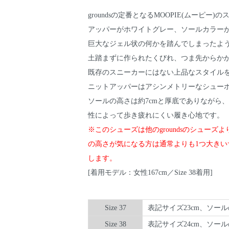
groundsの定番となるMOOPIE(ムーピー)
アッパーがホワイトグレー、ソールカラー
巨大なジェル状の何かを踏んでしまったよ
土踏まずに作られたくびれ、つま先からか
既存のスニーカーにはない上品なスタイル
ニットアッパーはアシンメトリーなシュー
ソールの高さは約7cmと厚底でありながら
性によって歩き疲れにくい履き心地です。
※このシューズは他のgroundsのシュー
の高さが気になる方は通常よりも1つ大き
します。
[着用モデル：女性167cm／Size 38着用]
Size 37
表記サイズ23cm、ソール
Size 38
表記サイズ24cm、ソール