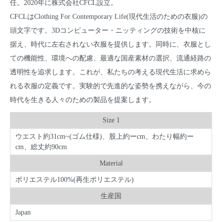
任。2020年に株式会社CFCL設立。
CFCLはClothing For Contemporary Life(現代生活のための衣服)の
頭文字です。3Dコンピューター・ニッティングの技術を中核に
据え、時代に左右されない衣服を提供します。同時に、衣服とし
ての機能性、環境への配慮、最適な国産素材の選択、流通経路の
透明性を追求します。これが、私たちの考える現代生活に求めら
れる衣服の定義です。実験的で先進的な姿勢を携えながら、今の
時代を生きる人々のための製品を提案します。
Size 1
ウエスト約31cm~(ゴム仕様)、股上約ーcm、わたり幅約ー
cm、総丈約90cm
Material
ポリエステル100%(再生ポリエステル)
生産国
Japan