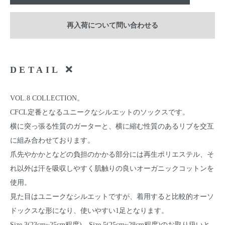
再入荷について問い合わせる
DETAIL
VOL.8 COLLECTION。
CFCL定番となるユニークなシルエットのソックスです。
横に突っ張る性質のガーターと、横に縮む性質のあるリブを交互
に組み合わせております。
爪先やかかとなどの負担のかかる部分には再生ポリエステル、そ
れ以外は汗を吸収しやすく肌触りの良いオーガニックコットンを
使用。
見た目はユニークなシルエットですが、着用すると比較的オーソ
ドックスな形になり、使いやすい1足となります。
Size 3(23cm~25cm程度)、Size 5(25cm~28cm程度)のお取り扱いと