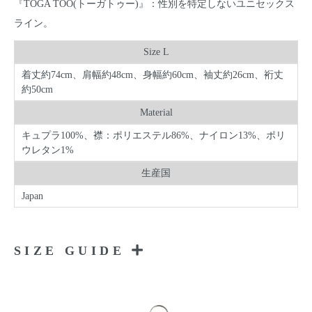
『TOGA TOO(トーガトゥー)』：性別を特定しないユニセックス
ライン。
Size L
着丈約74cm、肩幅約48cm、身幅約60cm、袖丈約26cm、裄丈
約50cm
Material
キュプラ100%、襟：ポリエステル86%、ナイロン13%、ポリ
ウレタン1%
生産国
Japan
SIZE GUIDE