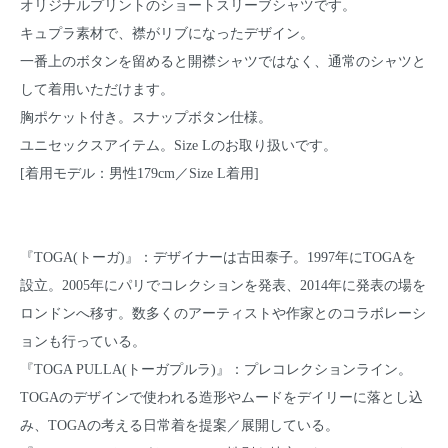
オリジナルプリントのショートスリーブシャツです。
キュプラ素材で、襟がリブになったデザイン。
一番上のボタンを留めると開襟シャツではなく、通常のシャツと
して着用いただけます。
胸ポケット付き。スナップボタン仕様。
ユニセックスアイテム。Size Lのお取り扱いです。
[着用モデル：男性179cm／Size L着用]
『TOGA(トーガ)』：デザイナーは古田泰子。1997年にTOGAを
設立。2005年にパリでコレクションを発表、2014年に発表の場を
ロンドンへ移す。数多くのアーティストや作家とのコラボレーシ
ョンも行っている。
『TOGA PULLA(トーガプルラ)』：プレコレクションライン。
TOGAのデザインで使われる造形やムードをデイリーに落とし込
み、TOGAの考える日常着を提案／展開している。