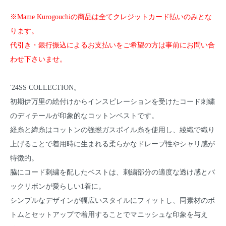
※Mame Kurogouchiの商品は全てクレジットカード払いのみとな
ります。
代引き・銀行振込によるお支払いをご希望の方は事前にお問い合
わせ下さいませ。
'24SS COLLECTION。
初期伊万里の絵付けからインスピレーションを受けたコード刺繍
のディテールが印象的なコットンベストです。
経糸と緯糸はコットンの強撚ガスボイル糸を使用し、綾織で織り
上げることで着用時に生まれる柔らかなドレープ性やシャリ感が
特徴的。
脇にコード刺繍を配したベストは、刺繍部分の適度な透け感とバ
ックリボンが愛らしい1着に。
シンプルなデザインが幅広いスタイルにフィットし、同素材のボ
トムとセットアップで着用することでマニッシュな印象を与え