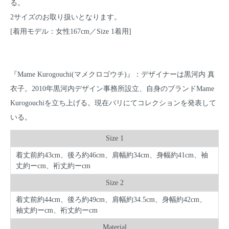
る。
2サイズのお取り扱いとなります。
[着用モデル：女性167cm／Size 1着用]
『Mame Kurogouchi(マメクロゴウチ)』：デザイナーは黒河内 真
衣子。2010年黒河内デザイン事務所設立、自身のブランドMame
Kurogouchiを立ち上げる。現在パリにてコレクションを発表して
いる。
Size 1
着丈前約43cm、後ろ約46cm、肩幅約34cm、身幅約41cm、袖
丈約ーcm、裄丈約ーcm
Size 2
着丈前約44cm、後ろ約49cm、肩幅約34.5cm、身幅約42cm、
袖丈約ーcm、裄丈約ーcm
Material