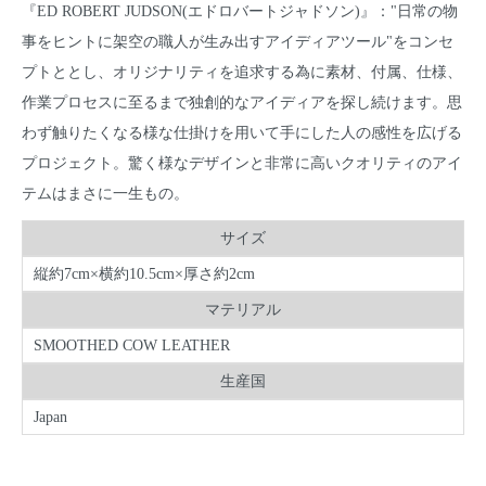
『ED ROBERT JUDSON(エドロバートジャドソン)』："日常の物
事をヒントに架空の職人が生み出すアイディアツール"をコンセ
プトととし、オリジナリティを追求する為に素材、付属、仕様、
作業プロセスに至るまで独創的なアイディアを探し続けます。思
わず触りたくなる様な仕掛けを用いて手にした人の感性を広げる
プロジェクト。驚く様なデザインと非常に高いクオリティのアイ
テムはまさに一生もの。
サイズ
縦約7cm×横約10.5cm×厚さ約2cm
マテリアル
SMOOTHED COW LEATHER
生産国
Japan