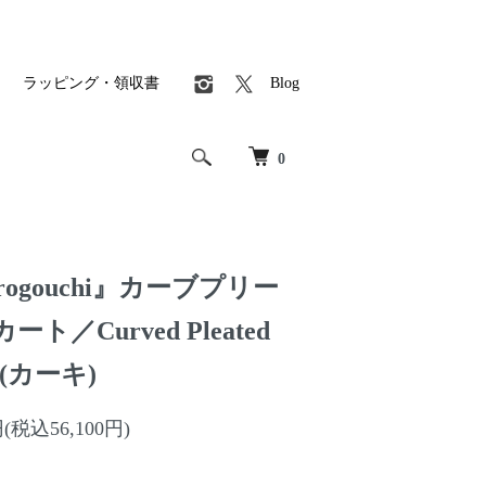
ラッピング・領収書
Blog
0
urogouchi』カーブプリー
／Curved Pleated
rt (カーキ)
円(税込56,100円)