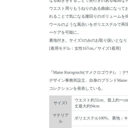
なる動きをすることで奥行きのある複雑な
ウエスト周りもうねりのある曲線になって
れることで気になる腰回りのボリュームを
ウールのような風合いをポリエステルで再
ーケアを可能に。
裏地付き。サイズ1のみのお取り扱いとなり
[着用モデル：女性167cm／サイズ1着用]
『Mame Kurogouchi(マメクロゴウチ)
デザイン事務所設立、自身のブランドMame K
コレクションを発表している。
ウエスト約32cm、股上約ーc
サイズ1
丈最大約94cm
マテリア
ポリエステル100%、裏地：キ
ル