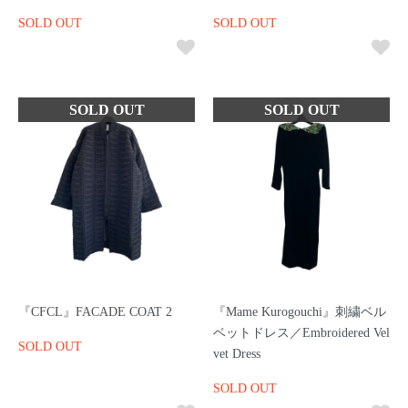
SOLD OUT
SOLD OUT
『CFCL』FACADE COAT 2
『Mame Kurogouchi』刺繍ベル
ベットドレス／Embroidered Vel
SOLD OUT
vet Dress
SOLD OUT