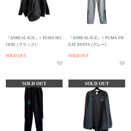
『ANREALAGE』× PUMA HO
『ANREALAGE』× PUMA SW
ODIE (ブラック)
EAT PANTS (グレー)
SOLD OUT
SOLD OUT