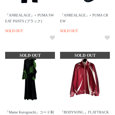
『ANREALAGE』× PUMA SW
『ANREALAGE』× PUMA CR
EAT PANTS (ブラック)
EW
SOLD OUT
SOLD OUT
『Mame Kurogouchi』コード刺
『BODYSONG.』FLATTRACK