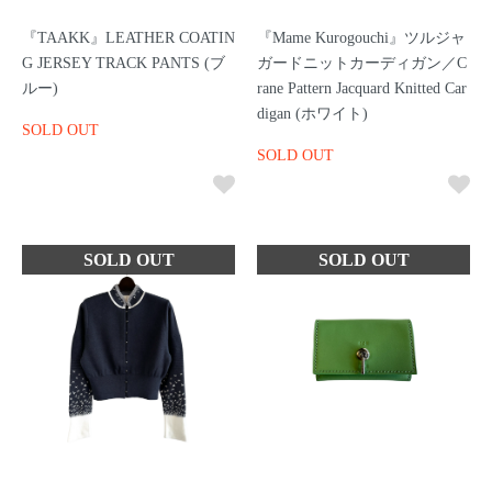
『TAAKK』LEATHER COATIN
『Mame Kurogouchi』ツルジャ
G JERSEY TRACK PANTS (ブ
ガードニットカーディガン／C
ルー)
rane Pattern Jacquard Knitted Car
digan (ホワイト)
SOLD OUT
SOLD OUT