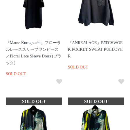
『Mame Kurogouchi』フローラ
『ANREALAGE』PATCHWOR
ルレーススリーブワンピース
K POCKET SWEAT PULLOVE
／Floral Lace Sleeve Dress (ブラ
R
ック)
SOLD OUT
SOLD OUT