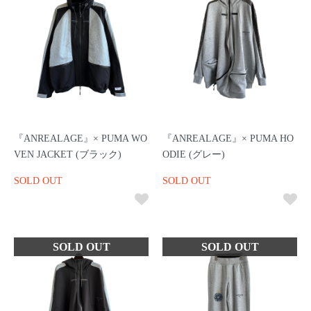
『ANREALAGE』× PUMA WO
『ANREALAGE』× PUMA HO
VEN JACKET (ブラック)
ODIE (グレー)
SOLD OUT
SOLD OUT