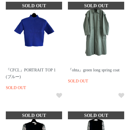
『CFCL』PORTRAIT TOP 1
『ohta』green long spring coat
(ブルー)
SOLD OUT
SOLD OUT