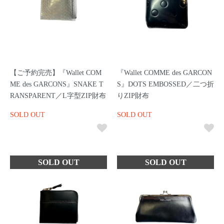
【ご予約完売】『Wallet COM
『Wallet COMME des GARCON
ME des GARCONS』SNAKE T
S』DOTS EMBOSSED／二つ折
RANSPARENT／L字型ZIP財布
りZIP財布
SOLD OUT
SOLD OUT