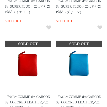
『Wallet COMME des GARCON
『Wallet COMME des GARCON
S』SUPER FLUO／二つ折りZI
S』SUPER FLUO／二つ折りZI
P財布 (イエロー)
P財布 (グリーン)
SOLD OUT
SOLD OUT
『Wallet COMME des GARCON
『Wallet COMME des GARCON
S』COLORED LEATHER／二
S』COLORED LEATHER／二