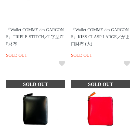
『Wallet COMME des GARCON
『Wallet COMME des GARCON
S』TRIPLE STITCH／L字型ZI
S』KISS CLASP LARGE／がま
P財布
口財布 (大)
SOLD OUT
SOLD OUT