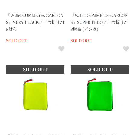
『Wallet COMME des GARCON
『Wallet COMME des GARCON
S』VERY BLACK／二つ折りZI
S』SUPER FLUO／二つ折りZI
P財布
P財布 (ピンク)
SOLD OUT
SOLD OUT