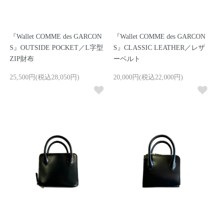
『Wallet COMME des GARCON
『Wallet COMME des GARCON
S』OUTSIDE POCKET／L字型
S』CLASSIC LEATHER／レザ
ZIP財布
ーベルト
25,500円(税込28,050円)
20,000円(税込22,000円)