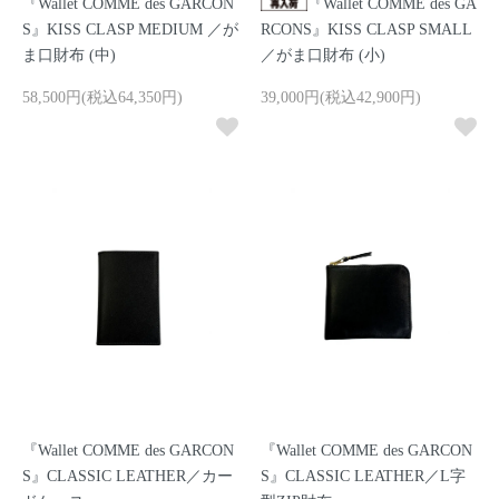
『Wallet COMME des GARCON
『Wallet COMME des GA
S』KISS CLASP MEDIUM ／が
RCONS』KISS CLASP SMALL
ま口財布 (中)
／がま口財布 (小)
58,500円(税込64,350円)
39,000円(税込42,900円)
『Wallet COMME des GARCON
『Wallet COMME des GARCON
S』CLASSIC LEATHER／カー
S』CLASSIC LEATHER／L字