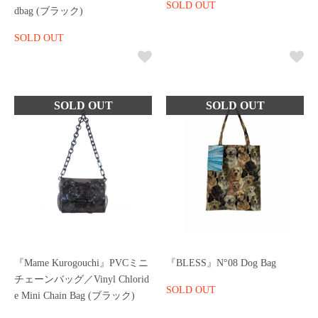
SOLD OUT
dbag (ブラック)
SOLD OUT
『Mame Kurogouchi』PVCミニ
『BLESS』N°08 Dog Bag
チェーンバッグ／Vinyl Chlorid
SOLD OUT
e Mini Chain Bag (ブラック)