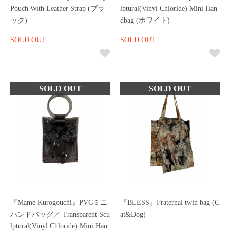
Pouch With Leather Strap (ブラ
lptural(Vinyl Chloride) Mini Han
ック)
dbag (ホワイト)
SOLD OUT
SOLD OUT
『Mame Kurogouchi』PVCミニ
『BLESS』Fraternal twin bag (C
ハンドバッグ／ Transparent Scu
at&Dog)
lptural(Vinyl Chloride) Mini Han